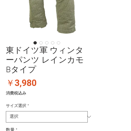
東ドイツ軍 ウィンタ
ーパンツ レインカモ
Bタイプ
価
￥3,980
格
消費税込み
サイズ選択
*
数量
*