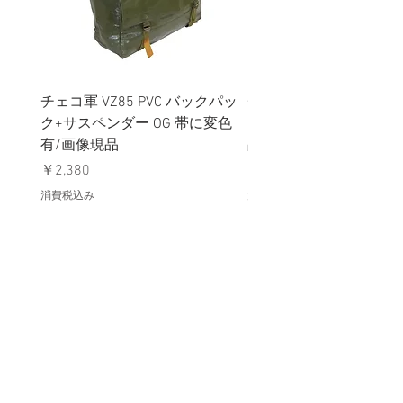
チェコ軍 VZ85 PVC バックパッ
チェコスロバキア軍 連
ク+サスペンダー OG 帯に変色
国章 ピンバッジ シルバ
有/画像現品
品デッドストック】の
価格
価格
￥2,380
￥398
消費税込み
消費税込み
メールマガジンに購読登録
利用規約に同意します
利用規約
はこちら