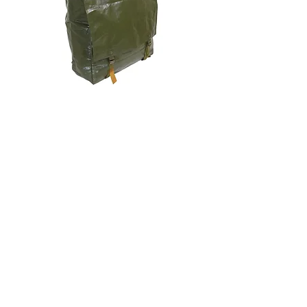
チェコ軍 VZ85 PVC バックパッ
チェコスロバキア軍 連
ク+サスペンダー OG 帯に変色
国章 ピンバッジ シルバ
有/画像現品
品デッドストック】の
価格
価格
￥2,380
￥398
消費税込み
消費税込み
メールマガジンに購読登録
利用規約に同意します
利用規約