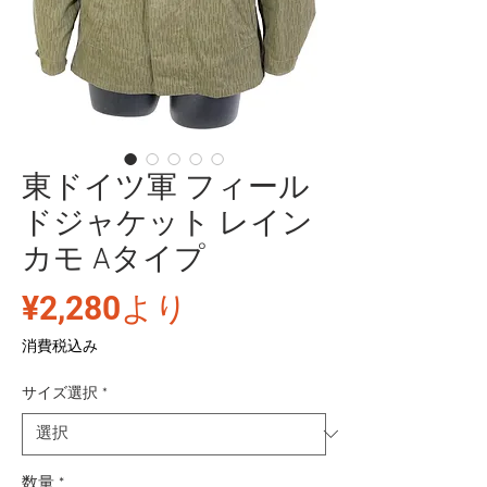
東ドイツ軍 フィール
ドジャケット レイン
カモ Aタイプ
セ
¥2,280
より
ー
消費税込み
ル
サイズ選択
*
価
格
数量
*