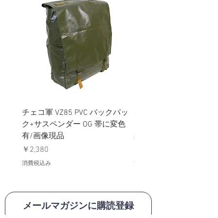
チェコ軍 VZ85 PVC バックパッ
チェコスロバキア軍 連
ク+サスペンダー OG 帯に変色
国章 ピンバッジ シルバ
有/画像現品
品デッドストック】の
価格
価格
￥2,380
￥398
消費税込み
消費税込み
メールマガジンに購読登録