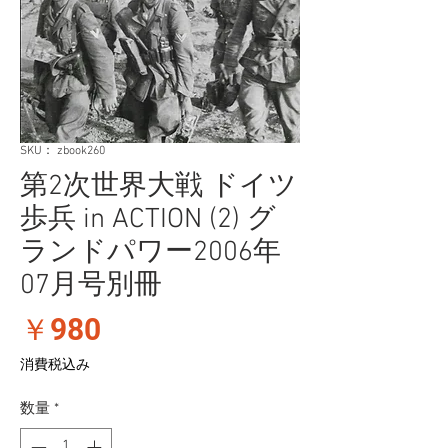
SKU： zbook260
第2次世界大戦 ドイツ
歩兵 in ACTION (2) グ
ランドパワー2006年
07月号別冊
価
￥980
格
消費税込み
数量
*