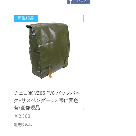
シェア
画像現品
新着
チェコ軍 VZ85 PVC バックパッ
チェコスロバキア軍 連
ク+サスペンダー OG 帯に変色
国章 ピンバッジ シルバ
有/画像現品
品デッドストック】の
価格
価格
￥2,380
￥398
消費税込み
消費税込み