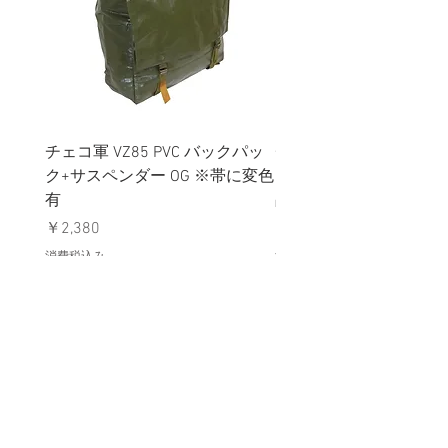
チェコ軍 VZ85 PVC バックパッ
チェコスロバキア軍 連
ク+サスペンダー OG ※帯に変色
国章 ピンバッジ シルバ
有
品デッドストック】の
価格
価格
￥2,380
￥398
消費税込み
消費税込み
メールマガジンに購読登録
利用規約に同意します
利用規約
はこちら