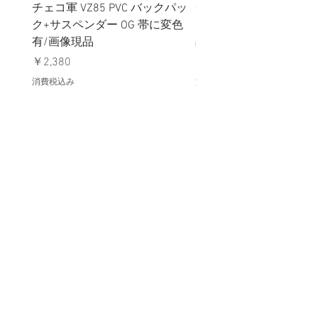
チェコ軍 VZ85 PVC バックパッ
チェコスロバキア軍 連
ク+サスペンダー OG 帯に変色
国章 ピンバッジ シルバ
有/画像現品
品デッドストック】の
価格
価格
￥2,380
￥398
消費税込み
消費税込み
メールマガジンに購読登録
利用規約に同意します
利用規約
はこちら
送信する