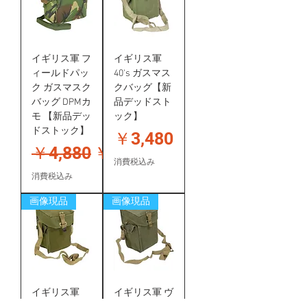
イギリス軍 フ
イギリス軍
ィールドパッ
40's ガスマス
ク ガスマスク
クバッグ【新
バッグ DPMカ
品デッドスト
モ 【新品デッ
ック】
ドストック】
価格
￥3,480
通常価格
セール価格
￥4,880
￥3,880
消費税込み
消費税込み
画像現品
画像現品
イギリス軍
イギリス軍 ヴ