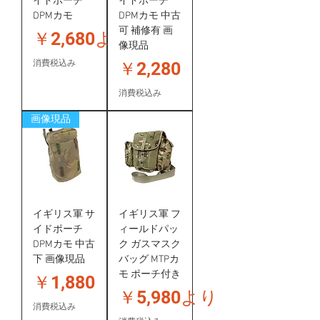
イドポーチ
イドポーチ
DPMカモ
DPMカモ 中古
可 補修有 画
セール価格
￥2,680
より
像現品
価格
消費税込み
￥2,280
消費税込み
画像現品
イギリス軍 サ
イギリス軍 フ
イドポーチ
ィールドパッ
DPMカモ 中古
ク ガスマスク
下 画像現品
バッグ MTPカ
モ ポーチ付き
価格
￥1,880
セール価格
￥5,980
より
消費税込み