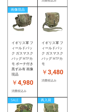
消費税込み
画像現品
イギリス軍 フ
イギリス軍 フ
ィールドパッ
ィールドパッ
ク ガスマスク
ク ガスマスク
バッグ MTPカ
バッグ MTPカ
モ ポーチ付き
モ
黒ずみ有 画像
価格
￥3,480
現品
価格
￥4,980
消費税込み
消費税込み
SALE
再入荷