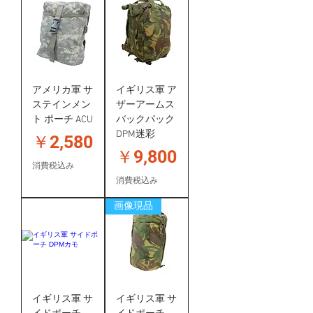
アメリカ軍 サ
イギリス軍 ア
ステインメン
ザーアームス
ト ポーチ ACU
バックパック
DPM迷彩
価格
￥2,580
価格
￥9,800
消費税込み
消費税込み
画像現品
イギリス軍 サ
イギリス軍 サ