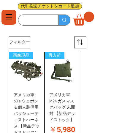
代引発送チケットをカート追加
フィルター
画像現品
再入荷
アメリカ軍
アメリカ軍
60's ウェポン
M24 ガスマス
＆個人装備用
クバッグ 未開
パラシューテ
封 【新品デッ
ィストハーネ
ドストック】
ス 【新品デッ
価格
￥5,980
ドストック/