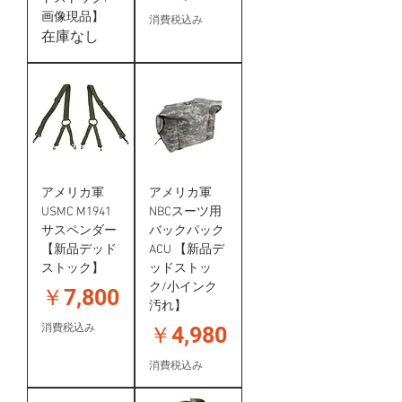
画像現品】
消費税込み
在庫なし
アメリカ軍
アメリカ軍
USMC M1941
NBCスーツ用
サスペンダー
バックパック
【新品デッド
ACU 【新品デ
ストック】
ッドストッ
ク/小インク
価格
￥7,800
汚れ】
価格
消費税込み
￥4,980
消費税込み