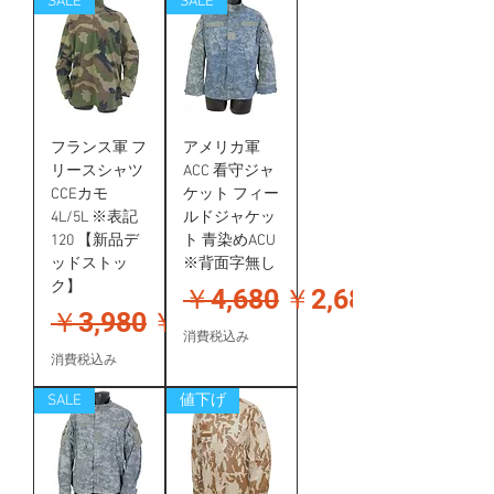
SALE
SALE
フランス軍 フ
アメリカ軍
リースシャツ
ACC 看守ジャ
CCEカモ
ケット フィー
4L/5L ※表記
ルドジャケッ
120 【新品デ
ト 青染めACU
ッドストッ
※背面字無し
ク】
通常価格
セール価格
￥4,680
￥2,680
通常価格
セール価格
￥3,980
￥3,580
消費税込み
消費税込み
SALE
値下げ