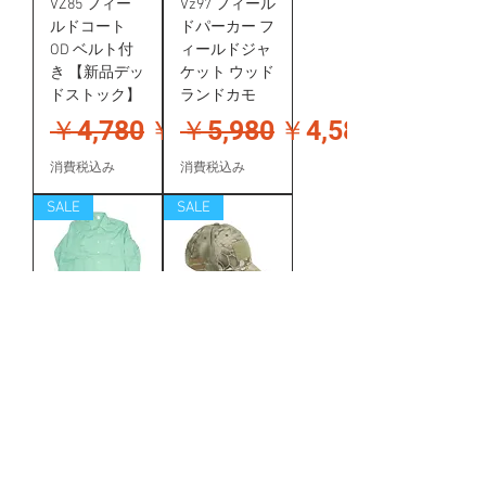
VZ85 フィー
Vz97 フィール
ルドコート
ドパーカー フ
OD ベルト付
ィールドジャ
き 【新品デッ
ケット ウッド
ドストック】
ランドカモ
通常価格
セール価格
通常価格
セール価格
￥4,780
￥4,280
￥5,980
￥4,580
消費税込み
消費税込み
SALE
SALE
ドイツ税関
タクティカル
Zoll メンズ ワ
キャップ マン
イシャツ ロン
ドレイクカモ
グスリーブ
57~62cm 【新
【未使用デッ
品】
ドストック/
通常価格
セール価格
￥2,680
￥2,180