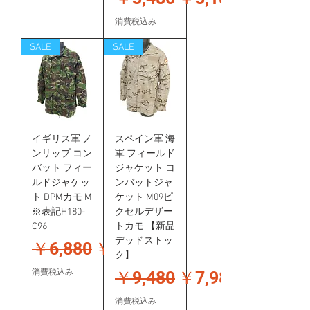
消費税込み
SALE
SALE
イギリス軍 ノ
スペイン軍 海
ンリップ コン
軍 フィールド
バット フィー
ジャケット コ
ルドジャケッ
ンバットジャ
ト DPMカモ M
ケット M09ピ
※表記H180-
クセルデザー
C96
トカモ 【新品
デッドストッ
通常価格
セール価格
￥6,880
￥5,280
ク】
通常価格
セール価格
消費税込み
￥9,480
￥7,980
消費税込み