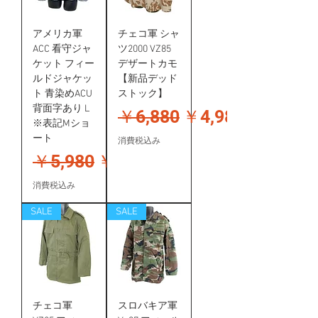
アメリカ軍
チェコ軍 シャ
ACC 看守ジャ
ツ2000 VZ85
ケット フィー
デザートカモ
ルドジャケッ
【新品デッド
ト 青染めACU
ストック】
背面字あり L
通常価格
セール価格
￥6,880
￥4,980
※表記Mショ
ート
消費税込み
通常価格
セール価格
￥5,980
￥3,980
消費税込み
SALE
SALE
チェコ軍
スロバキア軍