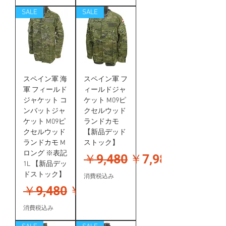
SALE
SALE
スペイン軍 海
スペイン軍 フ
軍 フィールド
ィールドジャ
ジャケット コ
ケット M09ピ
ンバットジャ
クセルウッド
ケット M09ピ
ランドカモ
クセルウッド
【新品デッド
ランドカモ M
ストック】
ロング ※表記
通常価格
セール価格
￥9,480
￥7,980
1L 【新品デッ
ドストック】
消費税込み
通常価格
セール価格
￥9,480
￥7,980
消費税込み