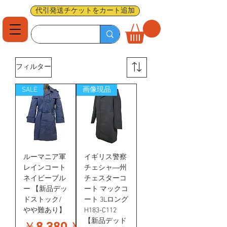
代引発送チケットをカート追加
フィルター
SALE
画像現品
ルーマニア軍
イギリス警察
レインコート
チェシャ―州
ネイビーブル
チェスターコ
ー 【新品デッ
ート マックコ
ドストック/
ート 3Lロング
やや難あり】
H183-C112
【新品デッド
通常価格
セール価格
￥8,380
￥6,280