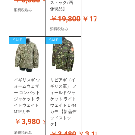
ストック/画
像現品】
消費税込み
通常価格
セール価格
￥19,800
￥17,800
消費税込み
SALE
SALE
イギリス軍 ウ
リビア軍（イ
ォームウェザ
ギリス軍） フ
ー コンバット
ィールドジャ
ジャケット ラ
ケット ライト
イトウェイト
ウェイト DPM
MTPカモ
カモ 【新品デ
ッドストッ
￥3,980
通常価格
セール価格
￥3,380
より
ク】
通常価格
セール価格
￥3,480
￥3,180
消費税込み