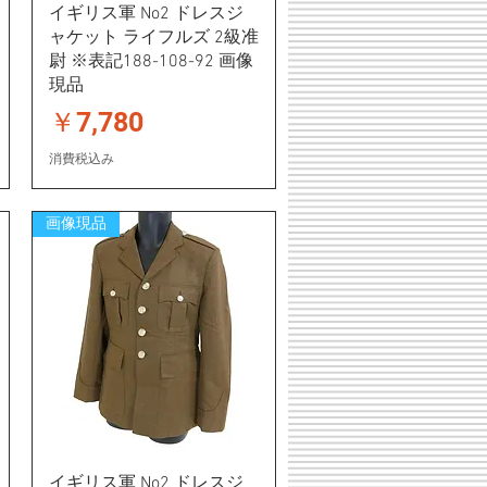
イギリス軍 No2 ドレスジ
ャケット ライフルズ 2級准
尉 ※表記188-108-92 画像
現品
価格
￥7,780
消費税込み
画像現品
イギリス軍 No2 ドレスジ