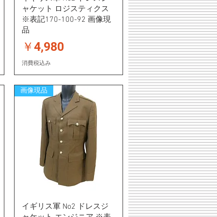
ャケット ロジスティクス
※表記170-100-92 画像現
品
価格
￥4,980
消費税込み
画像現品
イギリス軍 No2 ドレスジ