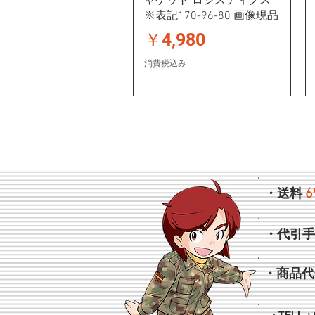
ャケット ロジスティクス
※表記170-96-80 画像現品
価格
￥4,980
消費税込み
6
・送料
・代引
・商品代
・TELL：0