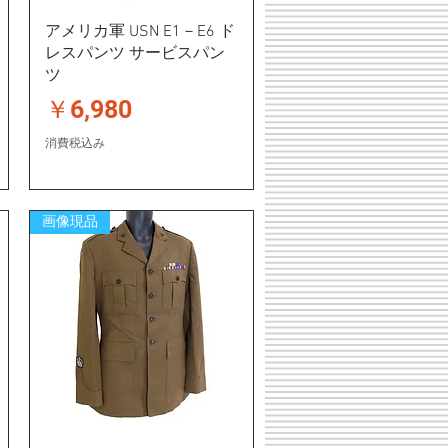
アメリカ軍 USN E1－E6 ド
レスパンツ サービスパン
ツ
価格
￥6,980
消費税込み
画像現品