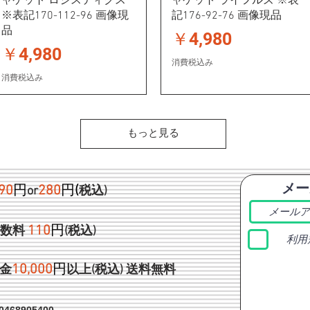
ャケット ロジスティクス
ャケット ライフルズ ※表
※表記170-112-96 画像現
記176-92-76 画像現品
品
価格
￥4,980
価格
￥4,980
消費税込み
消費税込み
もっと見る
メー
90
円
280
円
(
or
税込)
1
10
円
手数料
(税込)
利用
1
0,000
円
金
以上(税込)
送料無料
468905400