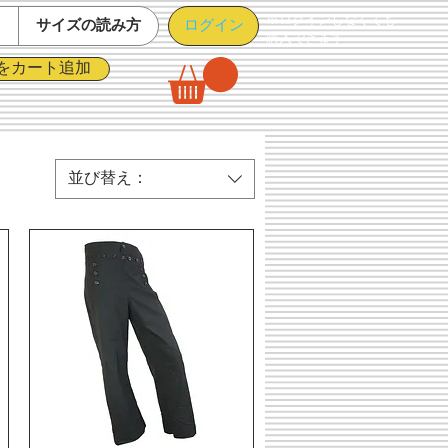
※ログインしなくても
ログイン
て
サイズの読み方
購入できます
をカート追加
並び替え：