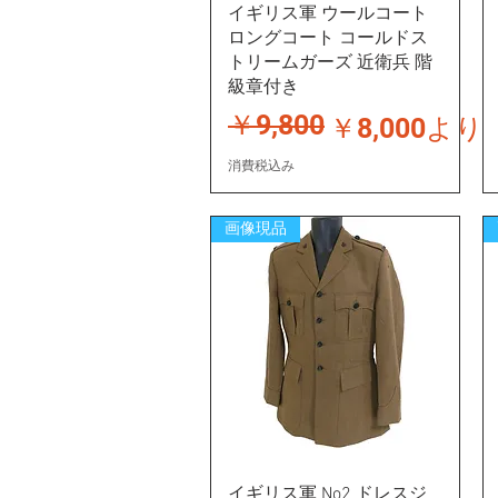
イギリス軍 ウールコート
ロングコート コールドス
トリームガーズ 近衛兵 階
級章付き
￥9,800
通常価格
セール価格
￥8,000
より
消費税込み
画像現品
イギリス軍 No2 ドレスジ