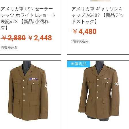
アメリカ軍 USN セーラー
アメリカ軍 ギャリソンキ
シャツ ホワイト Lショート
ャップ AG489 【新品デッ
表記42S 【新品/小汚れ
ドストック】
有】
価格
￥4,480
通常価格
セール価格
￥2,880
￥2,448
消費税込み
消費税込み
画像現品