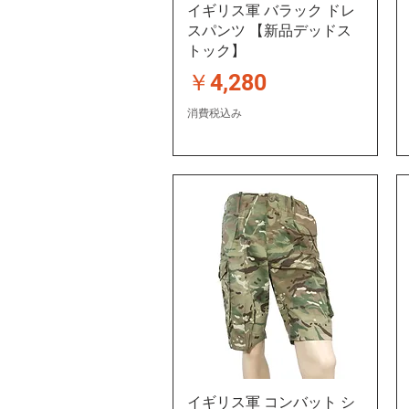
イギリス軍 バラック ドレ
スパンツ 【新品デッドス
トック】
価格
￥4,280
消費税込み
イギリス軍 コンバット シ