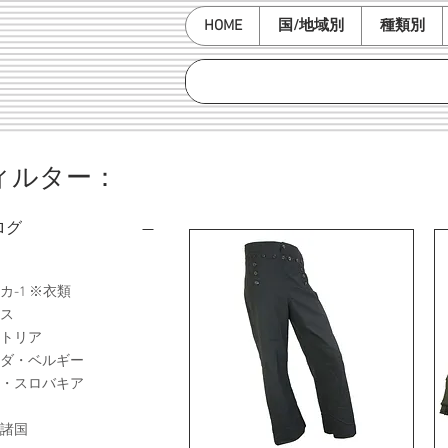
HOME
国/地域別
種類別
ィルター：
ログ
カ-1 ※衣類
ス
トリア
ダ・ベルギー
・スロバキア
諸国