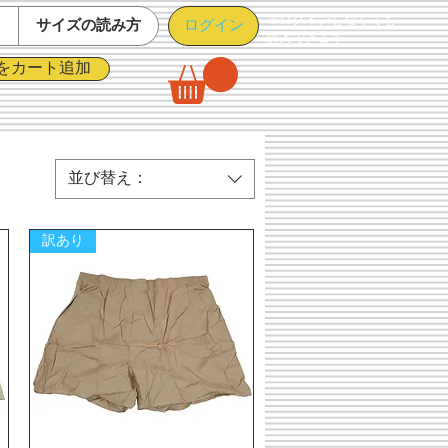
※ログインしなくても
ログイン
て
サイズの読み方
購入できます
をカート追加
並び替え：
訳あり