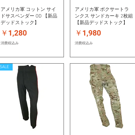
アメリカ軍 コットン サイ
アメリカ軍 ボクサートラ
ドサスペンダー OD 【新品
ンクス サンドカーキ 2枚組
デッドストック】
【新品デッドストック】
価格
価格
￥1,280
￥1,980
消費税込み
消費税込み
SALE