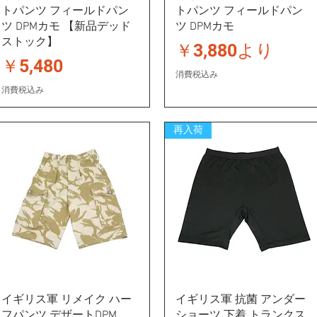
トパンツ フィールドパン
トパンツ フィールドパン
ツ DPMカモ 【新品デッド
ツ DPMカモ
ストック】
セール価格
￥3,880
より
価格
￥5,480
消費税込み
消費税込み
再入荷
イギリス軍 リメイク ハー
イギリス軍 抗菌 アンダー
フパンツ デザートDPM
ショーツ 下着 トランクス