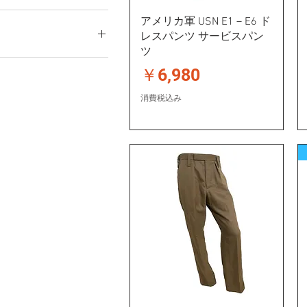
アメリカ軍 USN E1－E6 ド
レスパンツ サービスパン
ツ
価格
￥6,980
￥16,800
消費税込み