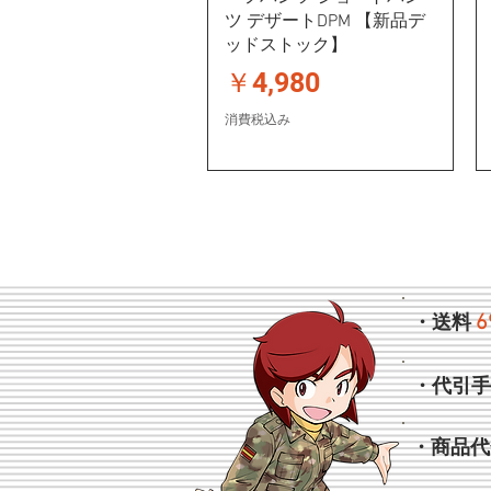
ツ デザートDPM 【新品デ
ッドストック】
価格
￥4,980
消費税込み
6
・送料
・代引
・商品代