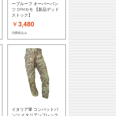
ープルーフ オーバーパン
ツ DPMカモ 【新品デッド
ストック】
価格
￥3,480
消費税込み
イタリア軍 コンバットパ
ンツ イタリアンフレック