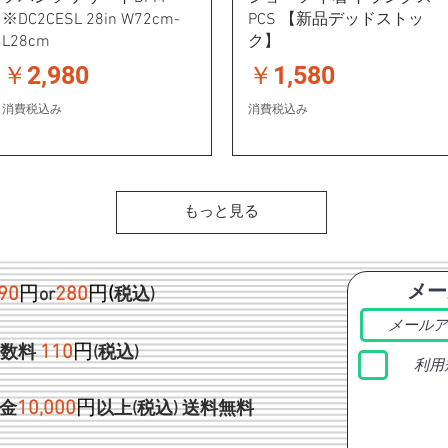
※DC2CESL 28in W72cm-
PCS 【新品デッドストッ
L28cm
ク】
価格
価格
￥2,980
￥1,580
消費税込み
消費税込み
もっと見る
メー
90
円
280
円
(
or
税込)
1
10
円
手数料
(税込)
利用
1
0,000
円
金
以上(税込)
送料無料