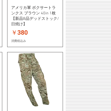
アメリカ軍 ボクサートラ
ンクス ブラウン 40in 1枚
【新品B品デッドストック/
日焼け】
価格
￥380
消費税込み