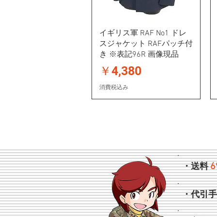
イギリス軍 RAF No1 ドレ
スジャケット RAFパッチ付
き ※表記96R 画像現品
価格
￥4,380
消費税込み
6
・送料
・代引