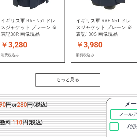
イギリス軍 RAF No1 ドレ
イギリス軍 RAF No1 ドレ
スジャケット プレーン ※
スジャケット プレーン ※
表記88R 画像現品
表記100S 画像現品
価格
価格
￥3,280
￥3,980
消費税込み
消費税込み
もっと見る
メー
90
円
280
円
(
or
税込)
1
10
円
手数料
(税込)
利用