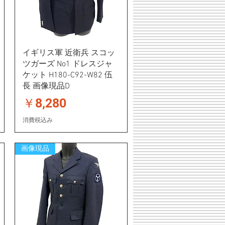
イギリス軍 近衛兵 スコッ
ツガーズ No1 ドレスジャ
ケット H180-C92-W82 伍
長 画像現品D
価格
￥8,280
消費税込み
画像現品