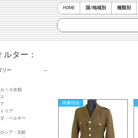
HOME
国/地域別
種類別
ィルター：
ゴリー
カ-1 ※衣類
ス
画像現品
ア
トリア
ダ・ベルギー
ロシア・北欧