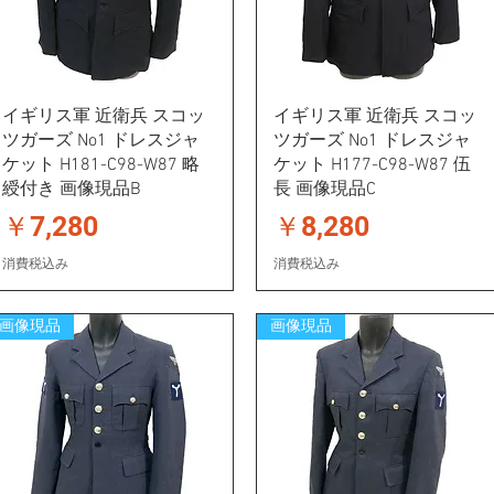
イギリス軍 近衛兵 スコッ
イギリス軍 近衛兵 スコッ
ツガーズ No1 ドレスジャ
ツガーズ No1 ドレスジャ
ケット H181-C98-W87 略
ケット H177-C98-W87 伍
綬付き 画像現品B
長 画像現品C
価格
価格
￥7,280
￥8,280
消費税込み
消費税込み
画像現品
画像現品