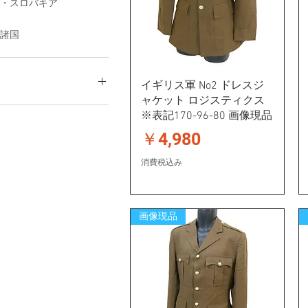
・スロバキア
諸国
イギリス軍 No2 ドレスジ
ャケット ロジスティクス
※表記170-96-80 画像現品
0
￥17,800
価格
￥4,980
消費税込み
画像現品