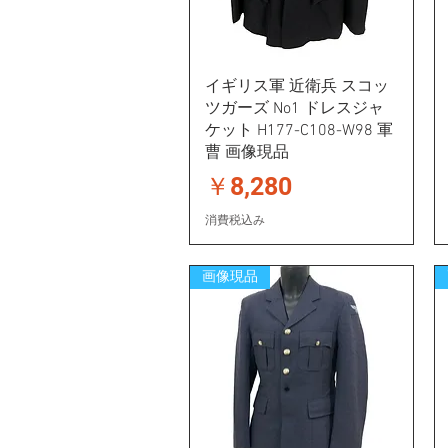
イギリス軍 近衛兵 スコッ
ツガーズ No1 ドレスジャ
ケット H177-C108-W98 軍
曹 画像現品
価格
￥8,280
消費税込み
画像現品