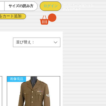
※ログインしなくても
ログイン
て
サイズの読み方
購入できます
をカート追加
並び替え：
画像現品