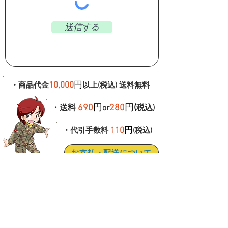
送信する
1
0,000
円
・商品代金
以上(税込)
送料無料
6
90
円
280
円
(
・送料
or
税込)
1
10
円
・代引手数料
(税込)
お支払・配送について
当店について・特定商取引法に基づく表示
プライバシーポリシー・利用規約
古物商許可 神奈川県公安委員会 第
452590006270 氏名 片山太平