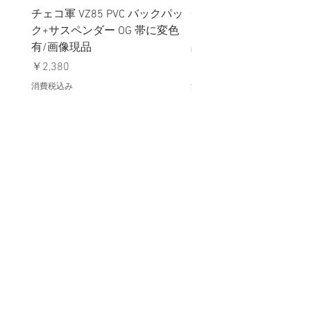
チェコ軍 VZ85 PVC バックパッ
チェコスロバキア軍 連
ク+サスペンダー OG 帯に変色
国章 ピンバッジ シルバ
有/画像現品
品デッドストック】の
価格
価格
￥2,380
￥398
消費税込み
消費税込み
メールマガジンに購読登録
利用規約に同意します
利用規約
はこちら
送信する