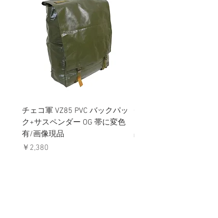
チェコ軍 VZ85 PVC バックパッ
チェコスロバキア軍 連
ク+サスペンダー OG 帯に変色
国章 ピンバッジ シルバ
有/画像現品
品デッドストック】の
価格
価格
￥2,380
￥398
消費税込み
消費税込み
メールマガジンに購読登録