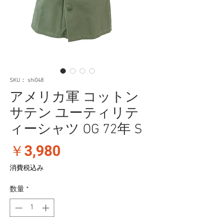
SKU： shi048
アメリカ軍 コットン
サテン ユーティリテ
ィーシャツ OG 72年 S
価
￥3,980
格
消費税込み
数量
*