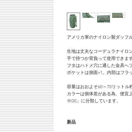
アメリカ軍のナイロン製ダッフル
生地は丈夫なコーデュラナイロ
手で持つか背負って使用できま
フタはハトメ穴に通した金具へ
ポケットは側面×1。内部はフラ
容量はおおよそ60～70リットル
カラーは個体差がある為、便宜上「
※OG」に分類しています。
新品