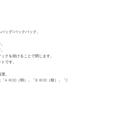
バッグ/バックパック。
ン。
す。
フックを掛けることで閉じます。
ットです。
程度。
A ※OD（明）」「B ※OD（暗）」「C