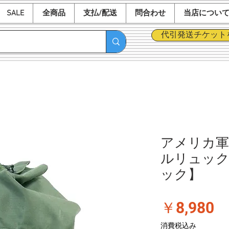
SALE
全商品
支払/配送
問合わせ
当店につい
代引発送チケット
アメリカ軍
ルリュック
ック】
価
￥8,980
格
消費税込み