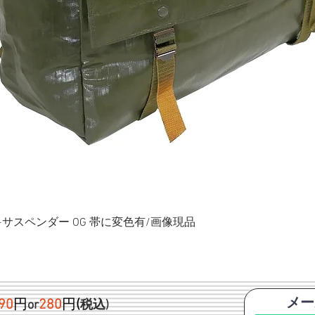
ク+サスペンダー OG 帯に変色有/画像現品
メー
90
円
280
円
(
or
税込)