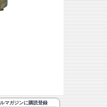
チェコスロバキア軍 連邦共
価格
￥398
消費税込み
ルマガジンに購読登録