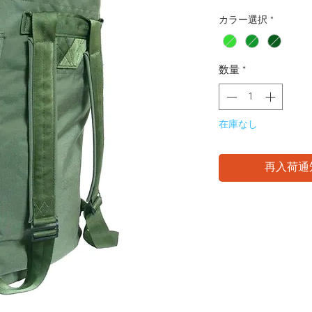
カラー選択
*
数量
*
在庫なし
再入荷通