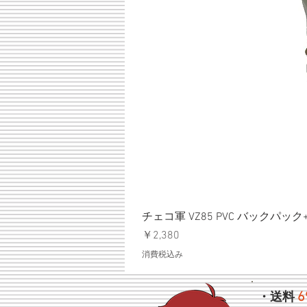
チェコ軍 VZ85 PVC バックパッ
価格
￥2,380
消費税込み
6
・送料