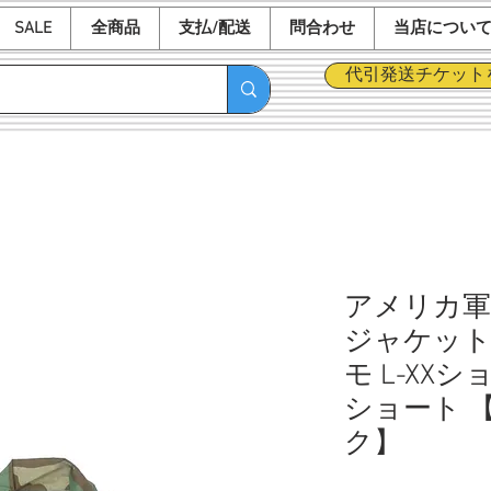
SALE
全商品
支払/配送
問合わせ
当店につい
代引発送チケット
アメリカ軍 
ジャケット
モ L-XXシ
ショート 
ク】