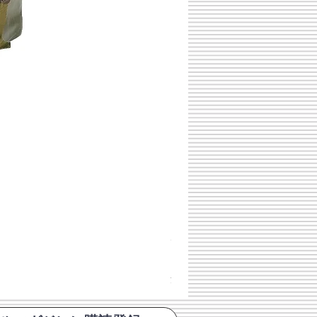
チェコスロバキア軍 連邦共
価格
￥398
消費税込み