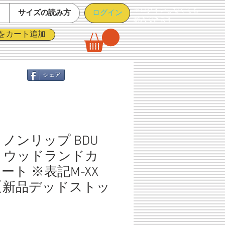
※ログインしなくても
ログイン
て
サイズの読み方
購入できます
をカート追加
シェア
ノンリップ BDU
 ウッドランドカ
ョート ※表記M-XX
【新品デッドストッ