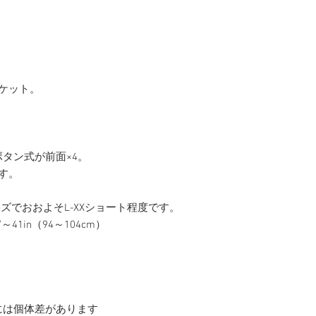
ャケット。
タン式が前面×4。
す。
イズでおおよそL-XXショート程度です。
～41in（94～104cm）
には個体差があります