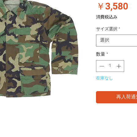
価
￥3,580
格
消費税込み
サイズ選択
*
選択
数量
*
在庫なし
再入荷通