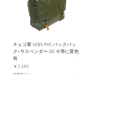
チェコ軍 VZ85 PVC バックパッ
チェコスロバキア軍 連
ク+サスペンダー OG ※帯に変色
国章 ピンバッジ シルバ
有
品デッドストック】の
価格
価格
￥2,380
￥398
消費税込み
消費税込み
メールマガジンに購読登録
利用規約に同意します
利用規約
はこちら