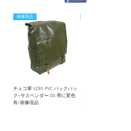
画像現品
新着
チェコ軍 VZ85 PVC バックパッ
チェコスロバキア軍 連
ク+サスペンダー OG 帯に変色
国章 ピンバッジ シルバ
有/画像現品
品デッドストック】の
価格
価格
￥2,380
￥398
消費税込み
消費税込み