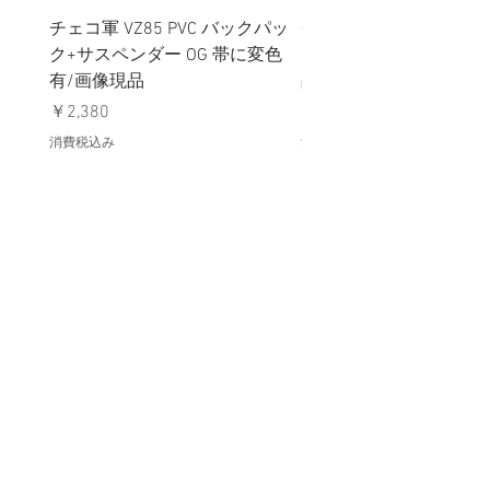
チェコ軍 VZ85 PVC バックパッ
チェコスロバキア軍 連
ク+サスペンダー OG 帯に変色
国章 ピンバッジ シルバ
有/画像現品
品デッドストック】の
価格
価格
￥2,380
￥398
消費税込み
消費税込み
メールマガジンに購読登録
利用規約に同意します
利用規約
はこちら
送信する