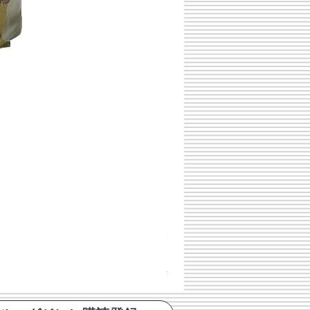
チェコスロバキア軍 連邦共
価格
￥398
消費税込み