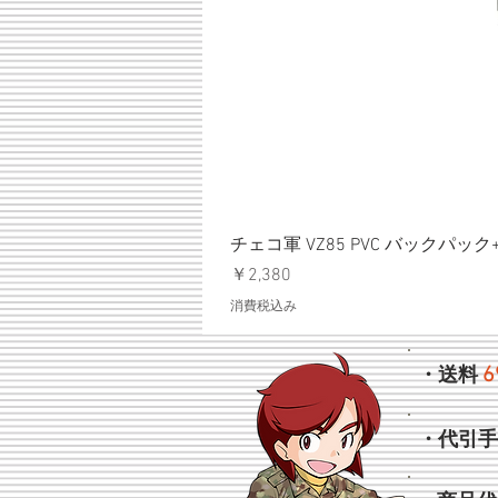
チェコ軍 VZ85 PVC バックパッ
価格
￥2,380
消費税込み
6
・送料
・代引