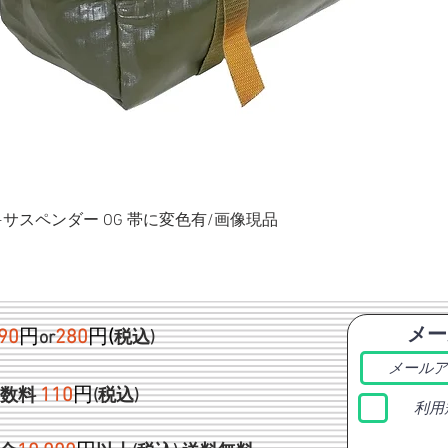
ク+サスペンダー OG 帯に変色有/画像現品
メー
90
円
280
円
(
or
税込)
1
10
円
手数料
(税込)
利用