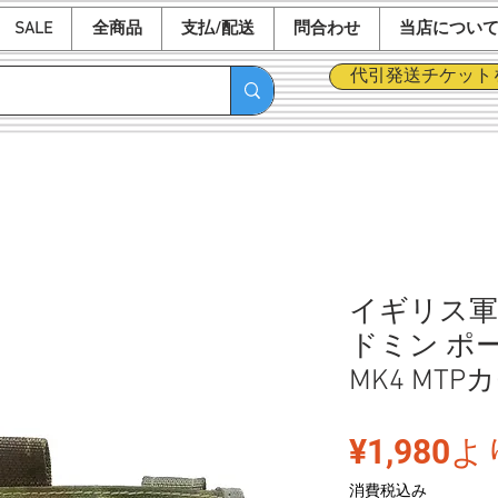
SALE
全商品
支払/配送
問合わせ
当店につい
代引発送チケット
イギリス軍
ドミン ポ
MK4 MTP
¥1,980
よ
消費税込み