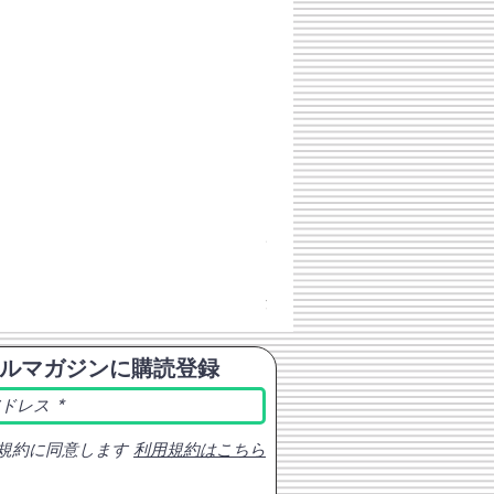
チェコスロバキア軍 連邦共
価格
￥398
消費税込み
ルマガジンに購読登録
規約に同意します
利用規約はこちら