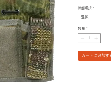
状態選択
*
選択
数量
*
カートに追加す