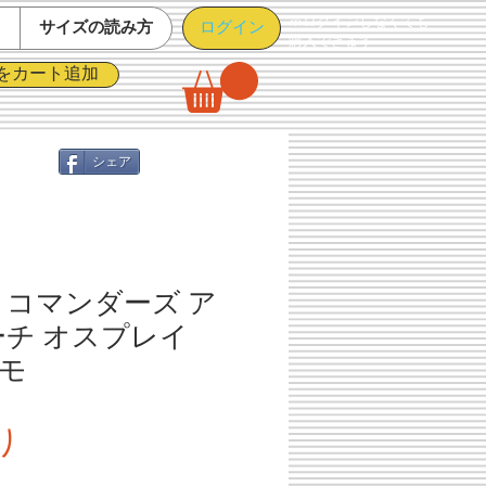
※ログインしなくても
ログイン
て
サイズの読み方
購入できます
をカート追加
シェア
 コマンダーズ ア
ーチ オスプレイ
カモ
セ
り
ー