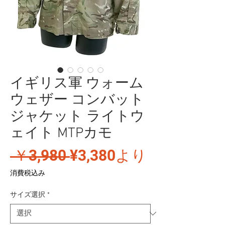
イギリス軍 ウォーム
ウェザー コンバット
ジャケット ライトウ
ェイト MTPカモ
通
セ
 ￥3,980 
¥3,380
より
常
ー
消費税込み
価
ル
サイズ選択
*
格
価