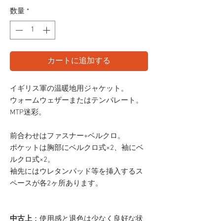
格
数量
*
カートに追加する
イギリス軍の温暖地用ジャケット。
ウォームウェザーまたはテンパレート。
MTP迷彩。
前合わせはファスナー+ベルクロ。
ポケットは胸部にベルクロ式×2、袖にベ
ルクロ式×2。
袖先にはウレタンパッド等を挿入するス
ペースが各2ヶ所あります。
中古上
：使用感と退色は少なく良好な状