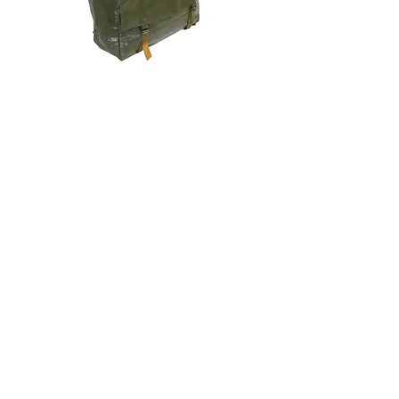
チェコ軍 VZ85 PVC バックパッ
チェコスロバキア軍 連
ク+サスペンダー OG 帯に変色
国章 ピンバッジ シルバ
有/画像現品
品デッドストック】の
価格
価格
￥2,380
￥398
消費税込み
消費税込み
メールマガジンに購読登録
利用規約に同意します
利用規約
はこちら