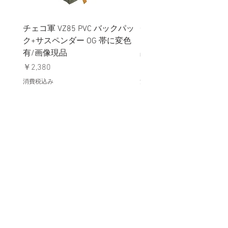
チェコ軍 VZ85 PVC バックパッ
チェコスロバキア軍 連
ク+サスペンダー OG 帯に変色
国章 ピンバッジ シルバ
有/画像現品
品デッドストック】の
価格
価格
￥2,380
￥398
消費税込み
消費税込み
メールマガジンに購読登録
利用規約に同意します
利用規約
はこちら
送信する