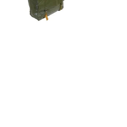
チェコ軍 VZ85 PVC バックパッ
チェコスロバキア軍 連
ク+サスペンダー OG 帯に変色
国章 ピンバッジ シルバ
有/画像現品
品デッドストック】の
価格
価格
￥2,380
￥398
消費税込み
消費税込み
メールマガジンに購読登録
利用規約に同意します
利用規約
はこちら