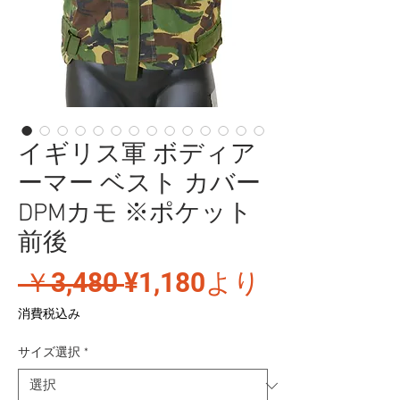
イギリス軍 ボディア
ーマー ベスト カバー
DPMカモ ※ポケット
前後
通
セ
 ￥3,480 
¥1,180
より
常
ー
消費税込み
価
ル
サイズ選択
*
格
価