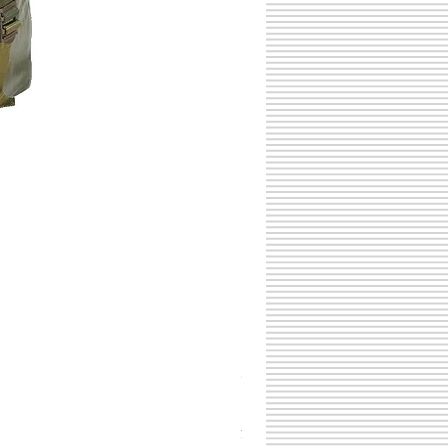
チェコスロバキア軍 連邦共
価格
￥398
消費税込み