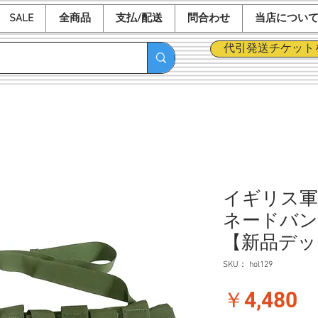
SALE
全商品
支払/配送
問合わせ
当店につい
代引発送チケット
イギリス軍 
ネードバン
【新品デッ
SKU： hol129
価
￥4,480