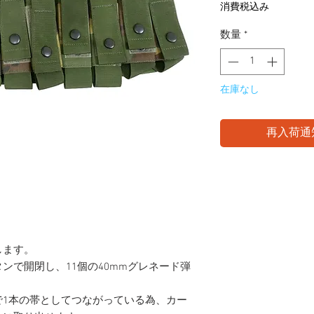
格
消費税込み
数量
*
在庫なし
再入荷通
します。
ンで開閉し、11個の40mmグレネード弾
で1本の帯としてつながっている為、カー