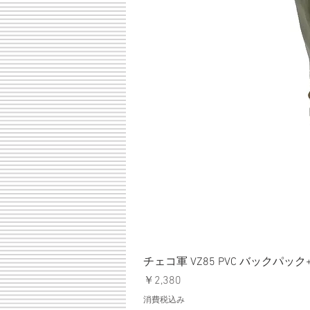
チェコ軍 VZ85 PVC バックパッ
価格
￥2,380
消費税込み