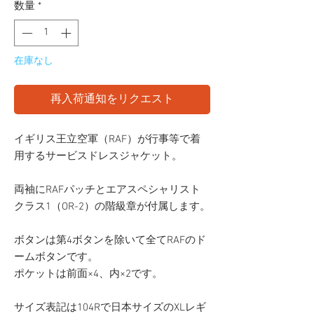
価
ル
数量
*
格
価
格
在庫なし
再入荷通知をリクエスト
イギリス王立空軍（RAF）が行事等で着
用するサービスドレスジャケット。
両袖にRAFパッチとエアスペシャリスト
クラス1（OR-2）の階級章が付属します。
ボタンは第4ボタンを除いて全てRAFのド
ームボタンです。
ポケットは前面×4、内×2です。
サイズ表記は104Rで日本サイズのXLレギ