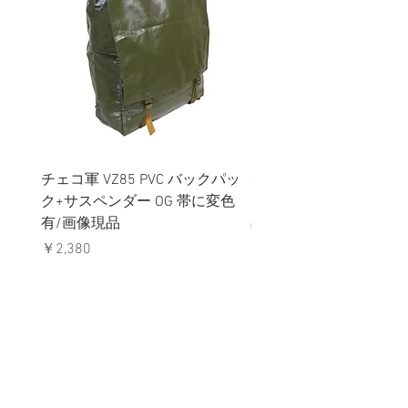
チェコ軍 VZ85 PVC バックパッ
チェコスロバキア軍 連
ク+サスペンダー OG 帯に変色
国章 ピンバッジ シルバ
有/画像現品
品デッドストック】の
価格
価格
￥2,380
￥398
消費税込み
消費税込み
メールマガジンに購読登録