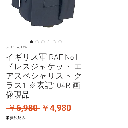
SKU： jac133k
イギリス軍 RAF No1
ドレスジャケット エ
アスペシャリスト ク
ラス1 ※表記104R 画
像現品
通
セ
 ￥6,980 
￥4,980
常
ー
消費税込み