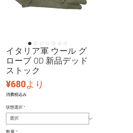
イタリア軍 ウール グ
ローブ OD 新品デッド
ストック
セ
¥680
より
ー
消費税込み
ル
状態選択
*
価
格
数量
*