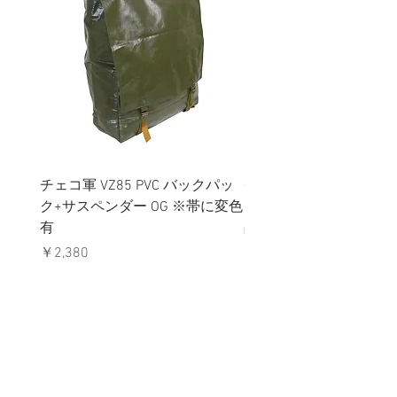
チェコ軍 VZ85 PVC バックパッ
チェコスロバキア軍 連
ク+サスペンダー OG ※帯に変色
国章 ピンバッジ シルバ
有
品デッドストック】の
価格
価格
￥2,380
￥398
消費税込み
消費税込み
メールマガジンに購読登録