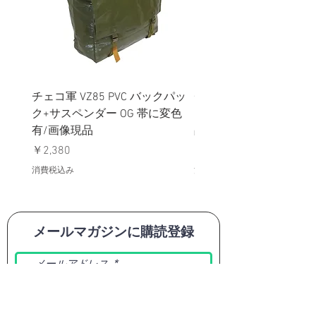
チェコ軍 VZ85 PVC バックパッ
チェコスロバキア軍 連
ク+サスペンダー OG 帯に変色
国章 ピンバッジ シルバ
有/画像現品
品デッドストック】の
価格
価格
￥2,380
￥398
消費税込み
消費税込み
メールマガジンに購読登録
利用規約に同意します
利用規約
はこちら