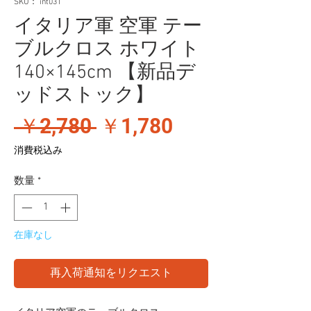
SKU： int031
イタリア軍 空軍 テー
ブルクロス ホワイト
140×145cm 【新品デ
ッドストック】
通
セ
 ￥2,780 
￥1,780
常
ー
消費税込み
価
ル
数量
*
格
価
格
在庫なし
再入荷通知をリクエスト