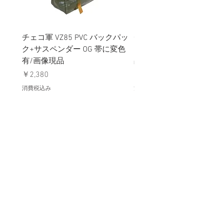
チェコ軍 VZ85 PVC バックパッ
チェコスロバキア軍 連
ク+サスペンダー OG 帯に変色
国章 ピンバッジ シルバ
有/画像現品
品デッドストック】の
価格
価格
￥2,380
￥398
消費税込み
消費税込み
メールマガジンに購読登録
利用規約に同意します
利用規約
はこちら