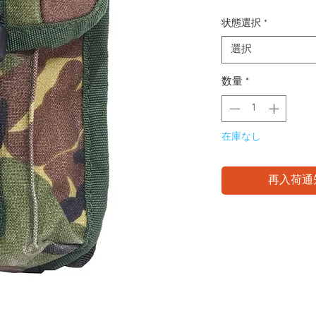
状態選択
*
選択
数量
*
在庫なし
再入荷通