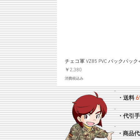
チェコ軍 VZ85 PVC バックパッ
価格
￥2,380
消費税込み
6
・送料
・代引
・商品代