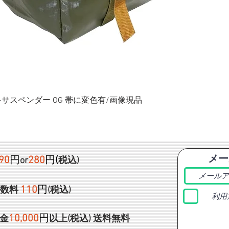
ク+サスペンダー OG 帯に変色有/画像現品
メー
90
円
280
円
(
or
税込)
1
10
円
手数料
(税込)
利用
1
0,000
円
金
以上(税込)
送料無料