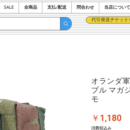
SALE
全商品
支払/配送
問合わせ
当店につい
代引発送チケット
オランダ軍 
ブル マガジ
モ
価
￥1,180
格
消費税込み