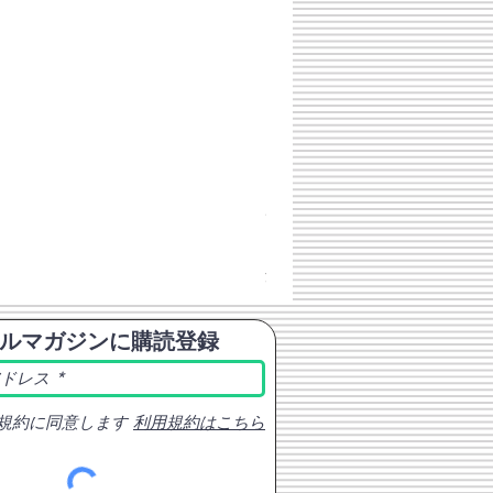
チェコスロバキア軍 連邦共
価格
￥398
消費税込み
ルマガジンに購読登録
規約に同意します
利用規約はこちら