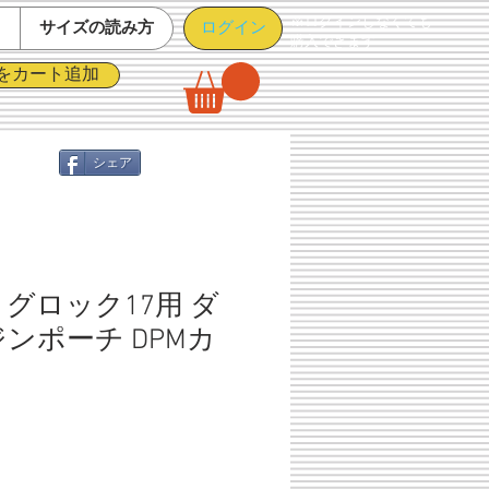
※ログインしなくても
ログイン
て
サイズの読み方
購入できます
をカート追加
シェア
グロック17用 ダ
ンポーチ DPMカ