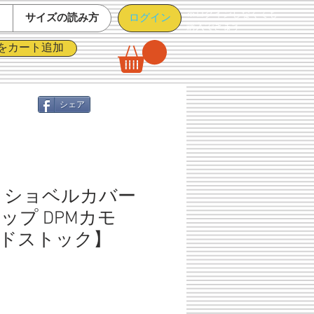
※ログインしなくても
ログイン
て
サイズの読み方
購入できます
をカート追加
シェア
 ショベルカバー
ップ DPMカモ
ドストック】