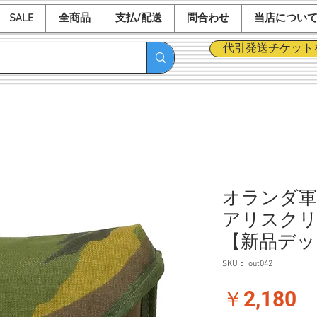
SALE
全商品
支払/配送
問合わせ
当店につい
代引発送チケット
オランダ軍
アリスクリ
【新品デッ
SKU： out042
価
￥2,180