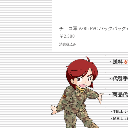
チェコ軍 VZ85 PVC バックパッ
価格
￥2,380
消費税込み
6
・送料
・代引
・商品代
・TELL：0
・MAIL：