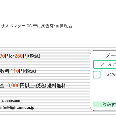
ク+サスペンダー OG 帯に変色有/画像現品
メー
90
円
280
円
(
or
税込)
1
10
円
手数料
(税込)
利用
1
0,000
円
金
以上(税込)
送料無料
468905400
送信す
info@lightarmour.jp