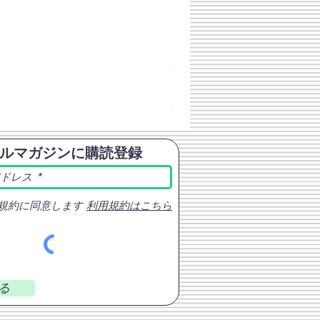
チェコスロバキア軍 連邦共
価格
￥398
消費税込み
ルマガジンに購読登録
規約に同意します
利用規約はこちら
る