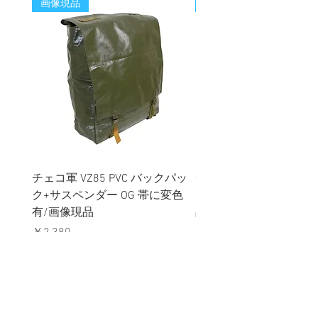
画像現品
新着
チェコ軍 VZ85 PVC バックパッ
チェコスロバキア軍 連
ク+サスペンダー OG 帯に変色
国章 ピンバッジ シルバ
有/画像現品
品デッドストック】の
価格
価格
￥2,380
￥398
消費税込み
消費税込み
メールマガジンに購読登録