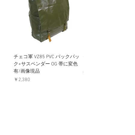
チェコ軍 VZ85 PVC バックパッ
チェコスロバキア軍 連
ク+サスペンダー OG 帯に変色
国章 ピンバッジ シルバ
有/画像現品
品デッドストック】の
価格
価格
￥2,380
￥398
消費税込み
消費税込み
メールマガジンに購読登録