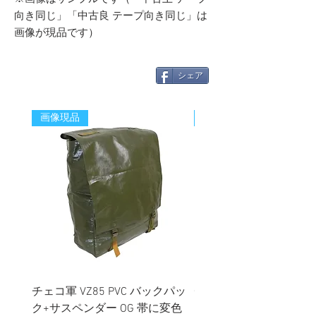
向き同じ」「中古良 テープ向き同じ」は
画像が現品です）
シェア
画像現品
新着
チェコ軍 VZ85 PVC バックパッ
チェコスロバキア軍 連
ク+サスペンダー OG 帯に変色
国章 ピンバッジ シルバ