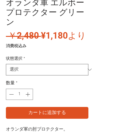
オランダ軍 エルボー
プロテクター グリー
ン
通
セ
 ￥2,480 
¥1,180
より
常
ー
消費税込み
価
ル
状態選択
*
格
価
格
数量
*
カートに追加する
オランダ軍の肘プロテクター。