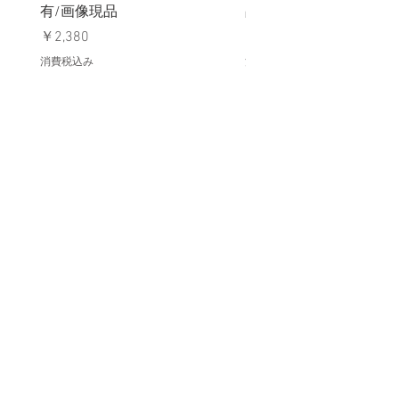
有/画像現品
品デッドストック】の
価格
価格
￥2,380
￥398
消費税込み
消費税込み
メールマガジンに購読登録
利用規約に同意します
利用規約
はこちら
送信する