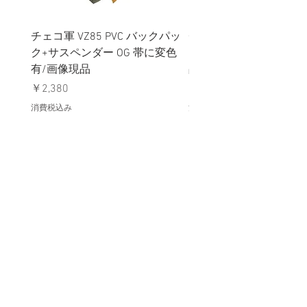
チェコ軍 VZ85 PVC バックパッ
チェコスロバキア軍 連
ク+サスペンダー OG 帯に変色
国章 ピンバッジ シルバ
有/画像現品
品デッドストック】の
価格
価格
￥2,380
￥398
消費税込み
消費税込み
メールマガジンに購読登録
利用規約に同意します
利用規約
はこちら
送信する