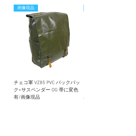
画像現品
新着
チェコ軍 VZ85 PVC バックパッ
チェコスロバキア軍 連
ク+サスペンダー OG 帯に変色
国章 ピンバッジ シルバ
有/画像現品
品デッドストック】の
価格
価格
￥2,380
￥398
消費税込み
消費税込み