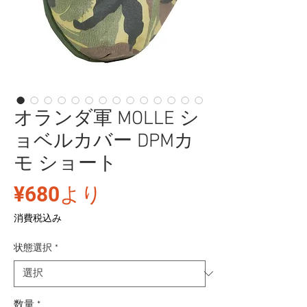
オランダ軍 MOLLE シ
ョベルカバー DPMカ
モ ショート
セ
¥680
より
ー
消費税込み
ル
状態選択
*
価
格
数量
*