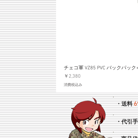
チェコ軍 VZ85 PVC バックパッ
価格
￥2,380
消費税込み
6
・送料
・代引