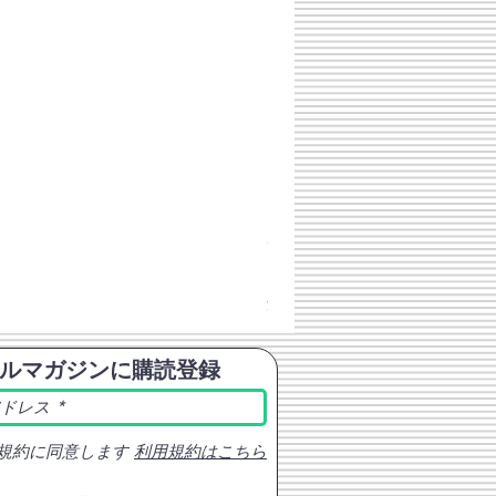
チェコスロバキア軍 連邦共
価格
￥398
消費税込み
ルマガジンに購読登録
規約に同意します
利用規約はこちら