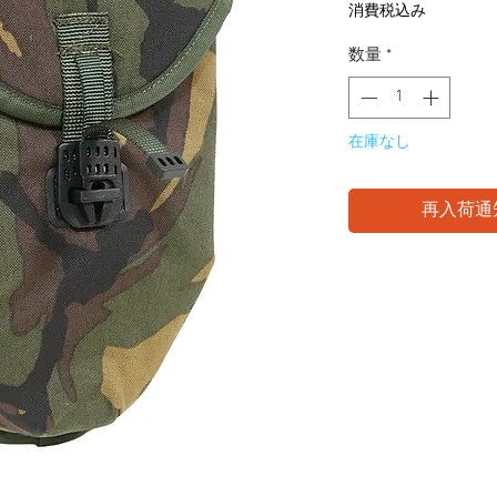
格
消費税込み
数量
*
在庫なし
再入荷通