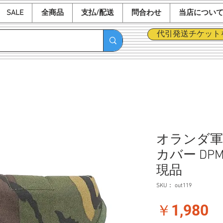
SALE
全商品
支払/配送
問合わせ
当店につい
代引発送チケット
オランダ軍 
カバー DP
現品
SKU： out119
価
￥1,980