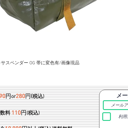
ク+サスペンダー OG 帯に変色有/画像現品
メー
90
円
280
円
(
or
税込)
1
10
円
手数料
(税込)
利用