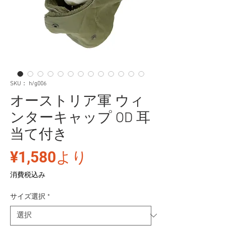
SKU： h/g006
オーストリア軍 ウィ
ンターキャップ OD 耳
当て付き
セ
¥1,580
より
ー
消費税込み
ル
サイズ選択
*
価