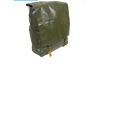
チェコ軍 VZ85 PVC バックパッ
チェコスロバキア軍 連
ク+サスペンダー OG 帯に変色
国章 ピンバッジ シルバ
有/画像現品
品デッドストック】の
価格
価格
￥2,380
￥398
消費税込み
消費税込み
メールマガジンに購読登録