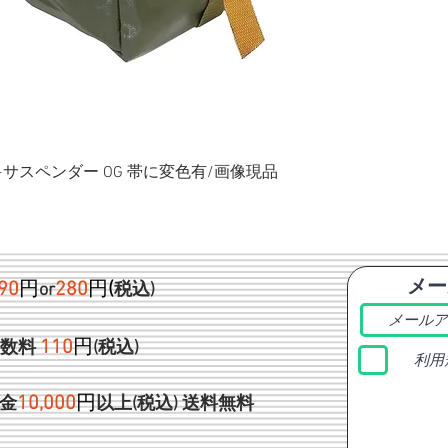
ク+サスペンダー OG 帯に変色有/画像現品
メー
90
円
280
円
(
or
税込)
1
10
円
手数料
(税込)
利用
1
0,000
円
金
以上(税込)
送料無料