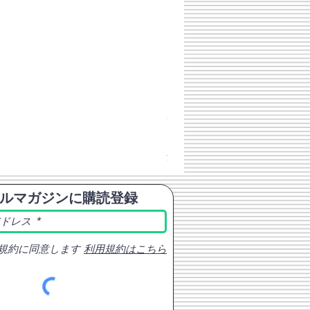
チェコスロバキア軍 連邦共
価格
￥398
消費税込み
ルマガジンに購読登録
規約に同意します
利用規約はこちら