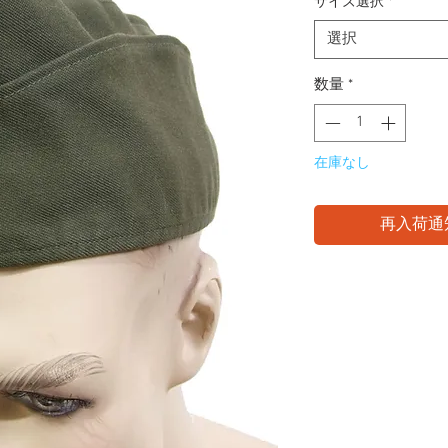
サイズ選択
*
選択
数量
*
在庫なし
再入荷通