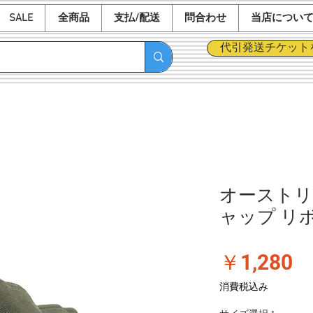
SALE
全商品
支払/配送
問合わせ
当店につい
代引発送チケット
オーストリ
ャップ リボ
価
￥1,280
格
消費税込み