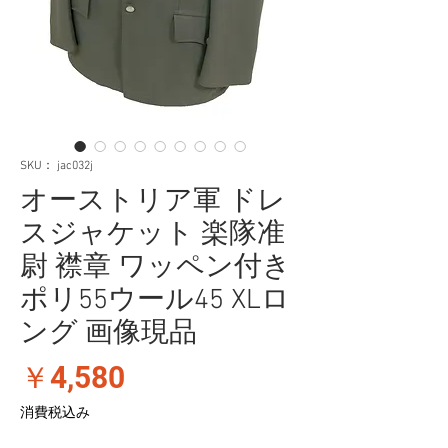
SKU： jac032j
オーストリア軍 ドレ
スジャケット 楽隊准
尉 襟章 ワッペン付き
ポリ55ウール45 XLロ
ング 画像現品
価
￥4,580
格
消費税込み