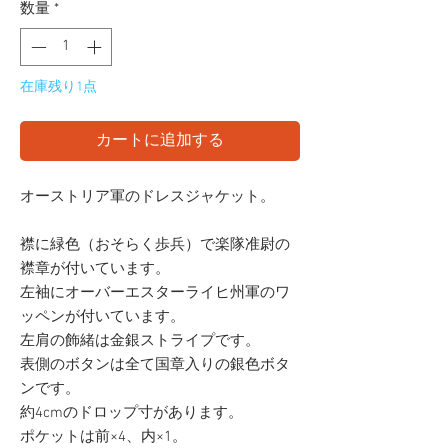
数量
*
在庫残り1点
カートに追加する
オーストリア軍のドレスジャケット。
襟に緑色（おそらく歩兵）で楽隊准尉の
襟章が付いています。
左袖にオーバーエスターライヒ州軍のワ
ッペンが付いています。
左肩の飾緒は金銀ストライプです。
表側のボタンは全て国章入りの銀色ボタ
ンです。
約4cmのドロップ寸があります。
ポケットは前×4、内×1。