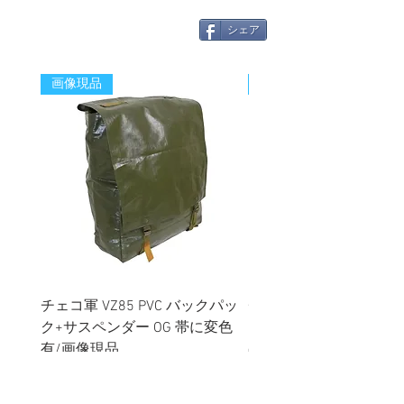
シェア
画像現品
新着
チェコ軍 VZ85 PVC バックパッ
チェコスロバキア軍 連
ク+サスペンダー OG 帯に変色
国章 ピンバッジ シルバ
有/画像現品
品デッドストック】の
価格
価格
￥2,380
￥398
消費税込み
消費税込み