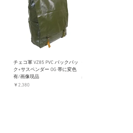
チェコ軍 VZ85 PVC バックパッ
チェコスロバキア軍 連
ク+サスペンダー OG 帯に変色
国章 ピンバッジ シルバ
有/画像現品
品デッドストック】の
価格
価格
￥2,380
￥398
消費税込み
消費税込み
メールマガジンに購読登録