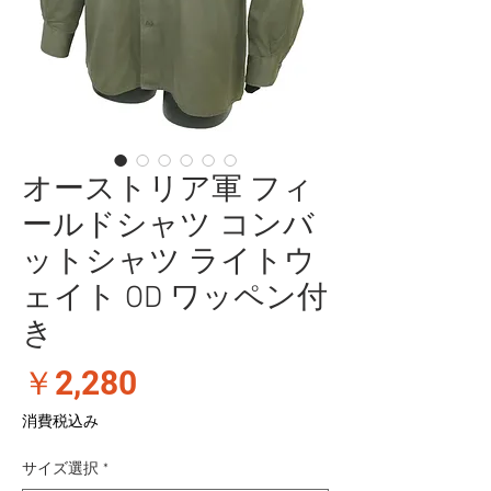
オーストリア軍 フィ
ールドシャツ コンバ
ットシャツ ライトウ
ェイト OD ワッペン付
き
価
￥2,280
格
消費税込み
サイズ選択
*