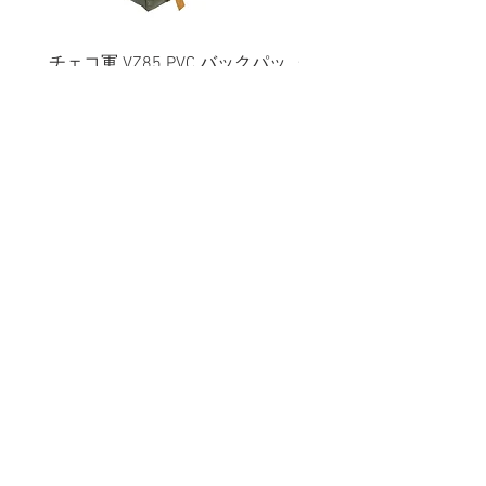
チェコ軍 VZ85 PVC バックパッ
チェコスロバキア軍 連
ク+サスペンダー OG 帯に変色
国章 ピンバッジ シルバ
有/画像現品
品デッドストック】の
価格
価格
￥2,380
￥398
消費税込み
消費税込み
メールマガジンに購読登録
利用規約に同意します
利用規約
はこちら
送信する