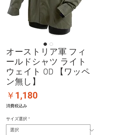
オーストリア軍 フィ
ールドシャツ ライト
ウェイト OD 【ワッペ
ン無し】
価
￥1,180
格
消費税込み
サイズ選択
*