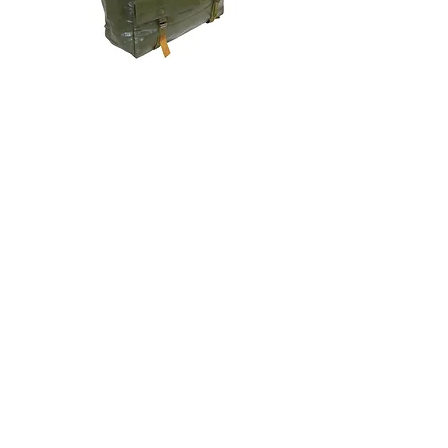
チェコ軍 VZ85 PVC バックパッ
チェコスロバキア軍 連
ク+サスペンダー OG 帯に変色
国章 ピンバッジ シルバ
有/画像現品
品デッドストック】の
価格
価格
￥2,380
￥398
消費税込み
消費税込み
メールマガジンに購読登録
利用規約に同意します
利用規約
はこちら