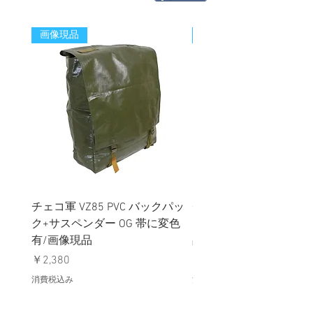
画像現品
新着
チェコ軍 VZ85 PVC バックパッ
チェコスロバキア軍 連
ク+サスペンダー OG 帯に変色
国章 ピンバッジ シルバ
有/画像現品
品デッドストック】の
価格
価格
￥2,380
￥398
消費税込み
消費税込み