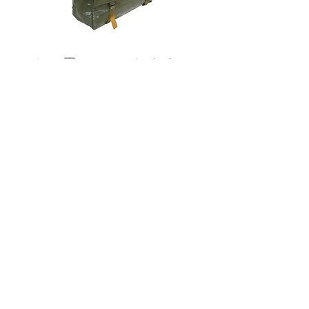
チェコ軍 VZ85 PVC バックパッ
チェコスロバキア軍 連
ク+サスペンダー OG 帯に変色
国章 ピンバッジ シルバ
有/画像現品
品デッドストック】の
価格
価格
￥2,380
￥398
消費税込み
消費税込み
メールマガジンに購読登録
利用規約に同意します
利用規約
はこちら