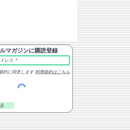
チェコスロバキア軍 連邦共
価格
￥398
消費税込み
ルマガジンに購読登録
規約に同意します
利用規約はこちら
る