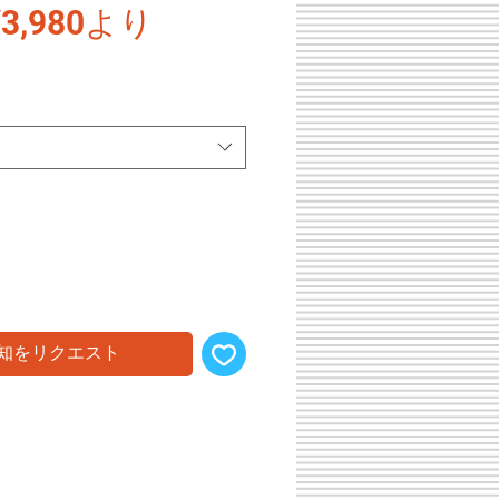
通
セ
¥3,980
より
常
ー
価
ル
格
価
格
知をリクエスト