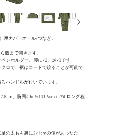
C）用カバーオール/つなぎ。
から股まで開きます。
ペンホルダー、腰に×2、足×3です。
ルクロで、裾はコードで絞ることが可能で
張るハンドルが付いています。
7.8cm、胸囲40in≒101.6cm）のLロング程
。
足の太もも裏に2×1cmの傷があったた