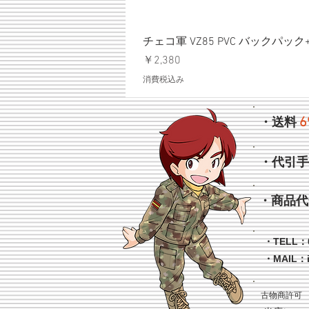
チェコ軍 VZ85 PVC バックパッ
価格
￥2,380
消費税込み
6
・送料
・代引
・商品代
・TELL：0
・MAIL：
古物商許可 