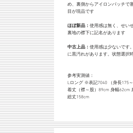
め、裏側からアイロンパッチで塞
目が現品です
ほぼ新品：
使用感は無く、せい
裏地の襟下に記名があります
中古上品：
使用感は少ないです
に黒汚れがあります。状態選択
参考実測値：
Lロング ※表記7040 （身長175～
着丈（襟～股）89cm 身幅62cm 肩
総丈158cm