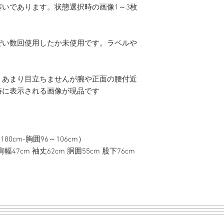
いであります。状態選択時の画像1～3枚
ぜい数回使用したか未使用です。ラベルや
。あまり目立ちませんが腕や正面の腰付近
時に表示される画像が現品です
180cm-胸囲96～106cm）
幅47cm 袖丈62cm 胴囲55cm 股下76cm