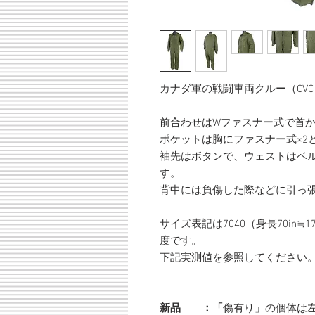
カナダ軍の戦闘車両クルー（CV
前合わせはWファスナー式で首
ポケットは胸にファスナー式×2と
袖先はボタンで、ウェストはベ
す。
背中には負傷した際などに引っ
サイズ表記は7040（身長70in≒17
度です。
下記実測値を参照してください
新品 ：「
傷有り」の個体は左