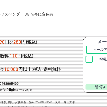
ク+サスペンダー OG ※帯に変色有
メー
90
円
280
円
(
or
税込)
1
10
円
手数料
(税込)
利用
1
0,000
円
金
以上(税込)
送料無料
468905400
送信す
info@lightarmour.jp
神奈川県公安委員会 第452590006270 氏名 片山太平