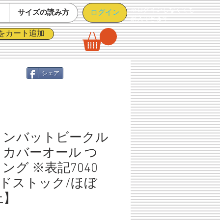
※ログインしなくても
ログイン
て
サイズの読み方
購入できます
をカート追加
シェア
コンバットビークル
 カバーオール つ
ロング ※表記7040
ドストック/ほぼ
上】