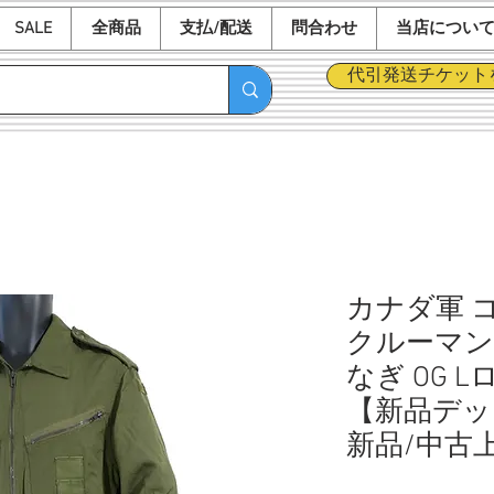
SALE
全商品
支払/配送
問合わせ
当店につい
代引発送チケット
カナダ軍 
クルーマン
なぎ OG L
【新品デッ
新品/中古