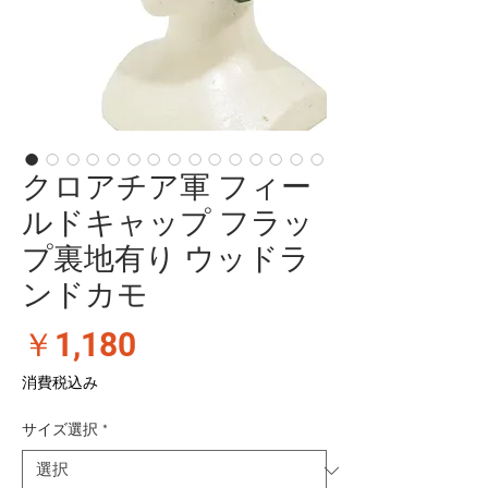
クロアチア軍 フィー
ルドキャップ フラッ
プ裏地有り ウッドラ
ンドカモ
価
￥1,180
格
消費税込み
サイズ選択
*