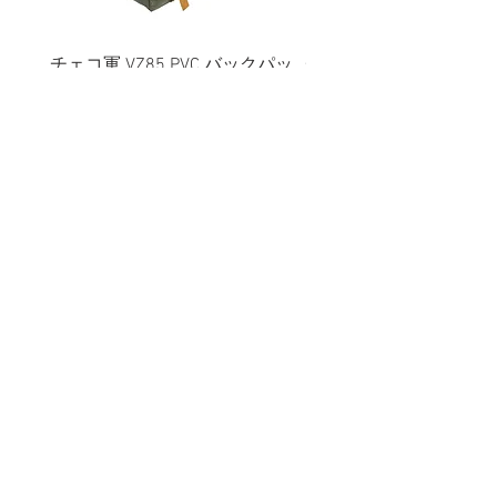
チェコ軍 VZ85 PVC バックパッ
チェコスロバキア軍 連
ク+サスペンダー OG 帯に変色
国章 ピンバッジ シルバ
有/画像現品
品デッドストック】の
価格
価格
￥2,380
￥398
消費税込み
消費税込み
メールマガジンに購読登録
利用規約に同意します
利用規約
はこちら
送信する