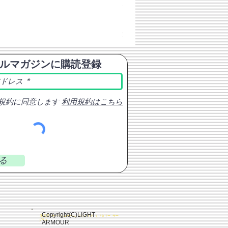
チェコスロバキア軍 連邦共
価格
￥398
消費税込み
ルマガジンに購読登録
規約に同意します
利用規約はこちら
る
Copyright(C)LIGHT-
- 軍用品 - サバイバルゲーム - アウトドア - ミリタリー - サー
プラス
ARMOUR