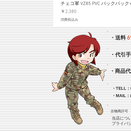
チェコ軍 VZ85 PVC バックパッ
価格
￥2,380
消費税込み
6
・送料
・代引
・商品代
・TELL：0
・MAIL：
古物商許可 
当店につ
プライバ