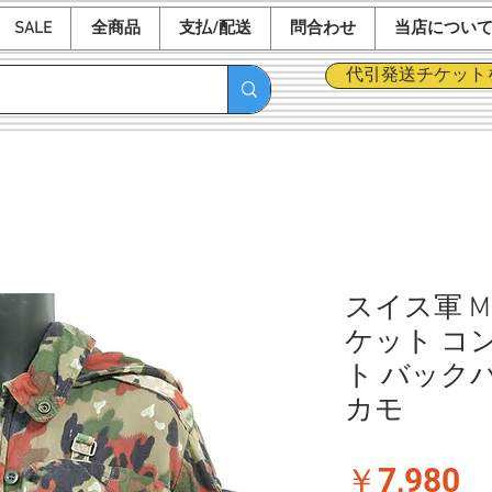
SALE
全商品
支払/配送
問合わせ
当店につい
代引発送チケット
スイス軍 M
ケット コ
ト バック
カモ
価
￥7,980