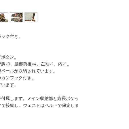
パック付き。
プボタン。
×3、腰部前後×4、左袖×1、内×1。
彩ベールが収納されています。
めカンフック付き。
ています。
が付属します。メイン収納部と縦長ポケッ
クで接続し、ウェストはベルトで保定しま