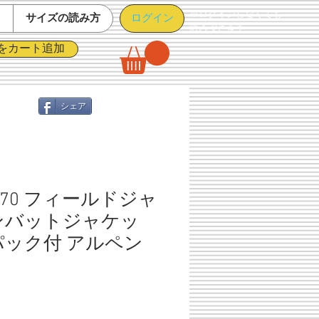
※ログインしなくても
ログイン
て
サイズの読み方
購入できます
をカート追加
シェア
70 フィールドジャ
ンバットジャケッ
パック付 アルペン