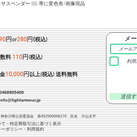
ク+サスペンダー OG 帯に変色有/画像現品
メー
90
円
280
円
(
or
税込)
1
10
円
手数料
(税込)
利用
1
0,000
円
金
以上(税込)
送料無料
468905400
送信す
info@lightarmour.jp
神奈川県公安委員会 第452590006270 氏名 片山太平
いて・特定商取引法に基づく表示
シーポリシー・利用規約