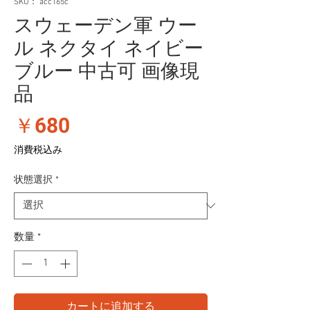
SKU： acc165c
スウェーデン軍 ウー
ル ネクタイ ネイビー
ブルー 中古可 画像現
品
価
￥680
格
消費税込み
状態選択
*
数量
*
カートに追加する