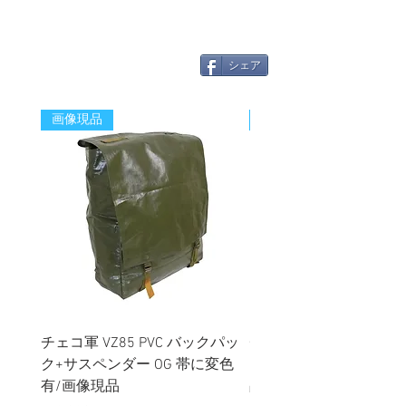
シェア
画像現品
新着
チェコ軍 VZ85 PVC バックパッ
チェコスロバキア軍 連
ク+サスペンダー OG 帯に変色
国章 ピンバッジ シルバ
有/画像現品
品デッドストック】の