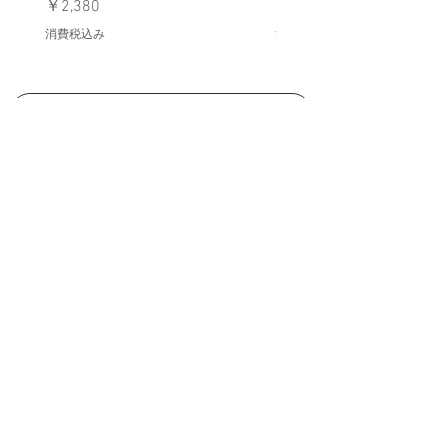
価格
価格
￥2,380
￥398
消費税込み
消費税込み
メールマガジンに購読登録
利用規約に同意します
利用規約
はこちら
送信する
1
0,000
円
・商品代金
以上(税込)
送料無料