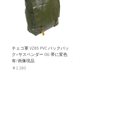
チェコ軍 VZ85 PVC バックパッ
チェコスロバキア軍 連
ク+サスペンダー OG 帯に変色
国章 ピンバッジ シルバ
有/画像現品
品デッドストック】の
価格
価格
￥2,380
￥398
消費税込み
消費税込み
メールマガジンに購読登録